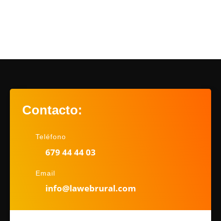
Contacto:
Teléfono
679 44 44 03
Email
info@lawebrural.com